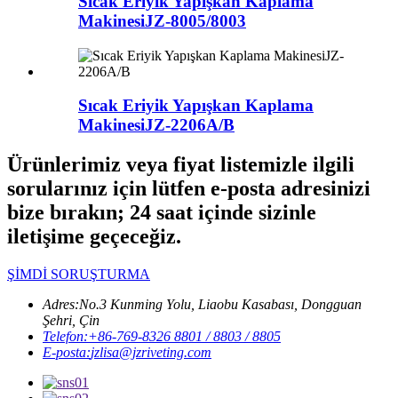
Sıcak Eriyik Yapışkan Kaplama
Makinesi
JZ-8005/8003
Sıcak Eriyik Yapışkan Kaplama
Makinesi
JZ-2206A/B
Ürünlerimiz veya fiyat listemizle ilgili
sorularınız için lütfen e-posta adresinizi
bize bırakın; 24 saat içinde sizinle
iletişime geçeceğiz.
ŞİMDİ SORUŞTURMA
Adres:
No.3 Kunming Yolu, Liaobu Kasabası, Dongguan
Şehri, Çin
Telefon:
+86-769-8326 8801 / 8803 / 8805
E-posta:
jzlisa@jzriveting.com