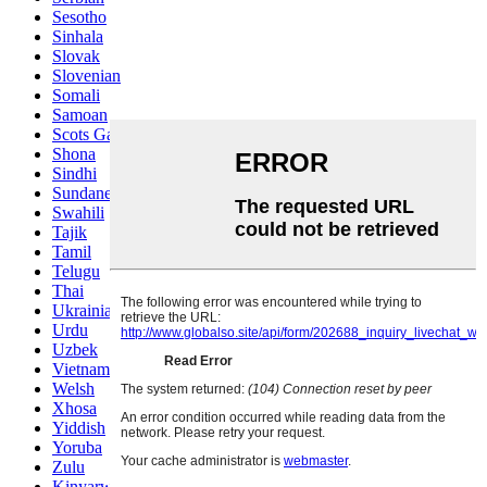
Sesotho
Sinhala
Slovak
Slovenian
Somali
Samoan
Scots Gaelic
Shona
Sindhi
Sundanese
Swahili
Tajik
Tamil
Telugu
Thai
Ukrainian
Urdu
Uzbek
Vietnamese
Welsh
Xhosa
Yiddish
Yoruba
Zulu
Kinyarwanda