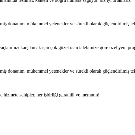
amanında teslimat, kaliteli ve doğru numara sağlıyor, biz iyi ortaklarız.
işmiş donanım, mükemmel yetenekler ve sürekli olarak güçlendirilmiş tekno
iyaçlarımızı karşılamak için çok güzel olan talebimize göre özel yeni pro
işmiş donanım, mükemmel yetenekler ve sürekli olarak güçlendirilmiş tekno
e hizmete sahipler, her işbirliği garantili ve memnun!