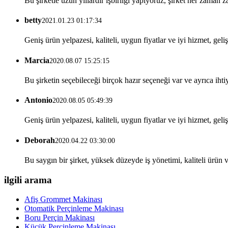
Bu şirketle uzun yıllardır işbirliği yapıyoruz, şirket her zaman z
betty
2021.01.23 01:17:34
Geniş ürün yelpazesi, kaliteli, uygun fiyatlar ve iyi hizmet, gel
Marcia
2020.08.07 15:25:15
Bu şirketin seçebileceği birçok hazır seçeneği var ve ayrıca iht
Antonio
2020.08.05 05:49:39
Geniş ürün yelpazesi, kaliteli, uygun fiyatlar ve iyi hizmet, gel
Deborah
2020.04.22 03:30:00
Bu saygın bir şirket, yüksek düzeyde iş yönetimi, kaliteli ürün v
ilgili arama
Afiş Grommet Makinası
Otomatik Perçinleme Makinası
Boru Perçin Makinası
Küçük Perçinleme Makinası