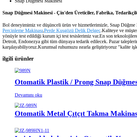
Snap Düğmesi Makinesi
Snap Düğmesi Makinesi - Çin'den Üreticiler, Fabrika, Tedarikçil
Bol deneyimimiz ve düşünceli ürün ve hizmetlerimizle, Snap Düğme Maki
Perçinleme Makinası
,
Perde Kuşgözü Delik Delgeç
.Kaliteye ve müşte
yönüyle test edildiği kurum içi test tesislerimiz var.En son teknoloji
Detroit, Endonezya gibi tüm dünyaya tedarik edilecek. Pazar taleplerim
karşılayabiliyoruz.Kurumsal ruhumuzu ısrarla geliştiriyoruz "kalite işle
ilgili ürünler
Otomatik Plastik / Prong Snap Düğm
Devamını oku
Otomatik Metal Çıtçıt Takma Makinas