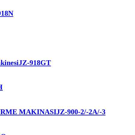
918N
kinesi
JZ-918GT
H
RME MAKİNASI
JZ-900-2/-2A/-3