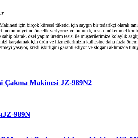
er
nesi için birçok küresel tüketici için saygın bir tedarikçi olarak tanı
ri memnuniyetine öncelik veriyoruz ve bunun için sıkı mükemmel kontro
lere sahip olarak, özel yapım üretim tesisi ile müşterilerimize kolaylık
izi karşılamak için ürün ve hizmetlerimizin kalitesine daha fazla önem v
tmeyi yaşıyor, kredi işbirliğini garanti ediyor ve sloganı aklımızda tutu
esi Çakma Makinesi JZ-989N2
ı
JZ-989N