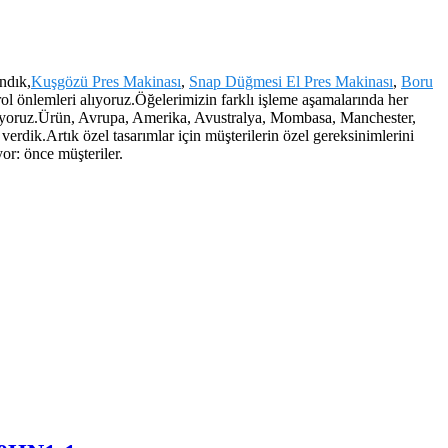
ndık,
Kuşgözü Pres Makinası
,
Snap Düğmesi El Pres Makinası
,
Boru
l önlemleri alıyoruz.Öğelerimizin farklı işleme aşamalarında her
 sağlıyoruz.Ürün, Avrupa, Amerika, Avustralya, Mombasa, Manchester,
erdik.Artık özel tasarımlar için müşterilerin özel gereksinimlerini
yor: önce müşteriler.