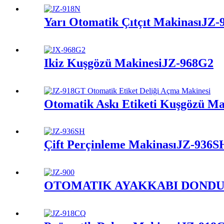
Yarı Otomatik Çıtçıt Makinası
JZ-
İkiz Kuşgözü Makinesi
JZ-968G2
Otomatik Askı Etiketi Kuşgözü Ma
Çift Perçinleme Makinası
JZ-936S
OTOMATİK AYAKKABI DÖNDÜ