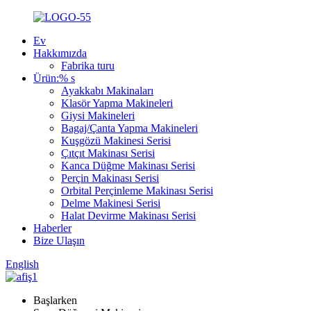
Ev
Hakkımızda
Fabrika turu
Ürün:% s
Ayakkabı Makinaları
Klasör Yapma Makineleri
Giysi Makineleri
Bagaj/Çanta Yapma Makineleri
Kuşgözü Makinesi Serisi
Çıtçıt Makinası Serisi
Kanca Düğme Makinası Serisi
Perçin Makinası Serisi
Orbital Perçinleme Makinası Serisi
Delme Makinesi Serisi
Halat Devirme Makinası Serisi
Haberler
Bize Ulaşın
English
Başlarken