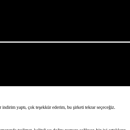
 indirim yaptı, çok teşekkür ederim, bu şirketi tekrar seçeceğiz.