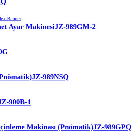
CQ
et Ayar Makinesi
JZ-989GM-2
9G
(Pnömatik)
JZ-989NSQ
JZ-900B-1
çinleme Makinası (Pnömatik)
JZ-989GPQ