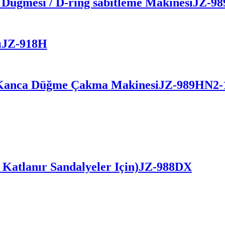
 Düğmesi / D-ring sabitleme Makinesi
JZ-98
ı
JZ-918H
k Kanca Düğme Çakma Makinesi
JZ-989HN2-
 Katlanır Sandalyeler İçin)
JZ-988DX